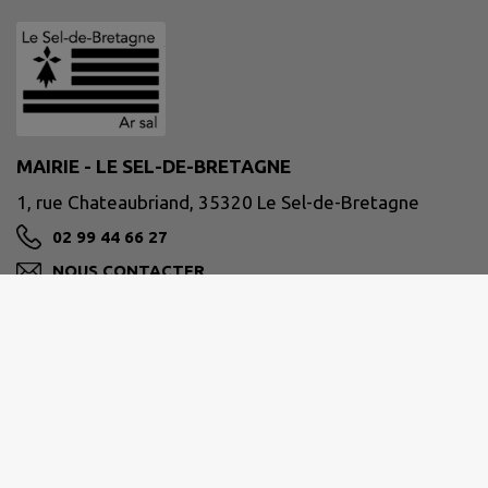
MAIRIE - LE SEL-DE-BRETAGNE
1, rue Chateaubriand, 35320 Le Sel-de-Bretagne
02 99 44 66 27
NOUS CONTACTER
M'Y RENDRE
www.leseldebretagne.bzh