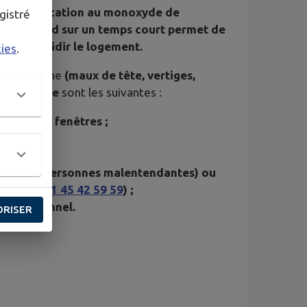
cru d’intoxication au monoxyde de
gistré
rer en grand sur un temps court permet de
sans refroidir le logement.
kies
.
e de carbone
(maux de tête, vertiges,
ne conduite
sont les suivantes :
ortes et fenêtres ;
le ;
4 pour les personnes malentendantes) ou
4, 7/7 :
01 45 42 59 59
) ;
 professionnel.
ORISER