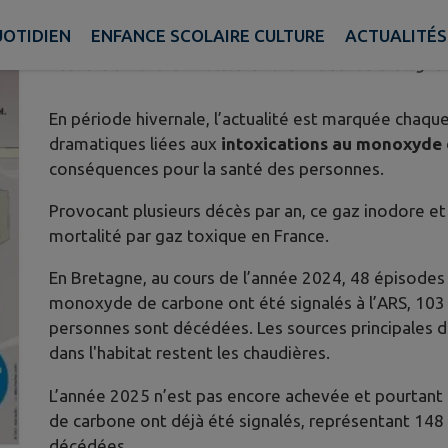
CARBONE (CO)
OTIDIEN
ENFANCE SCOLAIRE CULTURE
ACTUALITÉS
Publié le dimanche 19 octobre 2025 - Le Sel-de-bretagne
En période hivernale, l’actualité est marquée chaqu
dramatiques liées aux
intoxications au monoxyde 
conséquences pour la santé des personnes.
Provocant plusieurs décès par an, ce gaz inodore et 
mortalité par gaz toxique en France.
En Bretagne, au cours de l’année 2024, 48 épisodes d
monoxyde de carbone ont été signalés à l’ARS, 103
personnes sont décédées. Les sources principales 
dans l'habitat restent les chaudières.
L’année 2025 n’est pas encore achevée et pourtant
de carbone ont déjà été signalés, représentant 14
décédées.