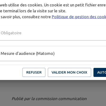
la ventilation des locaux, source d’un risque ac
web utilise des cookies. Un cookie est un petit fichier enre
carbone pour les occupants. Il est rappelé qu’aé
e terminal lors de la visite sur le site.
renouveler l’air intérieur et d’évacuer l’humidité 
 savoir plus, consultez notre
Politique de gestion des coo
En cas de suspicion d’une intoxication au monoxyd
nausées, vomissements…)
, les
consignes de bon
Obligatoire
Aérer immédiatement les locaux en ouvrant p
Arrêter les appareils de combustion si possib
Mesure d'audience (Matomo)
Faire évacuer les lieux ;
Appeler les secours (112, 18 ou 15 et le 11
un centre antipoison (numéro d’urgence 24/2
Ne réintégrer les locaux qu’après l’avis d’un
REFUSER
VALIDER MON CHOIX
AUT
Publié par la commission communication