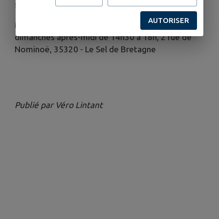
spécialiste du vêtement Breton Joëlle Ravier.
AUTORISER
Musée Eugène Aulnette Entrée Libre, ,tous les
dimanches après-midi de 14h30 à 18h, 2 rue de
Nominoë, 35320 - Le Sel de Bretagne
Publié par Véro Lintant