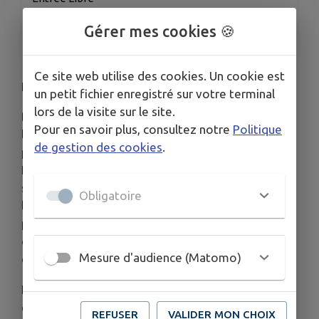
ORGANISÉ PAR
Gérer mes cookies 🍪
Amis du Musée d’Eugène
Ce site web utilise des cookies. Un cookie est
REGARDS CROISES SUR LA BRETAGNE
un petit fichier enregistré sur votre terminal
lors de la visite sur le site.
Dans le cadre de la fête de la Bretagne,
Pour en savoir plus, consultez notre
Politique
l’association des Amis du Muse Eugène (AME)
de gestion des cookies
.
présente, du 3 Mai au 28 Juin, l’exposition <<
Regard croisés sur la Bretagne >>. Elle met en
scène un dialogue entre les festivités Bretonne et
Obligatoire
le costume traditionnel Breton. Entre l’objectif du
photographe saisissant le mouvement d’une
danse, et l’artisanat des broderies. Une Vision
Mesure d'audience (Matomo)
entre modernité et tradition.
Lors du vernissage du 3 Mai, l’exposition sera
commentée par la photographe Véro Lintanf et la
REFUSER
VALIDER MON CHOIX