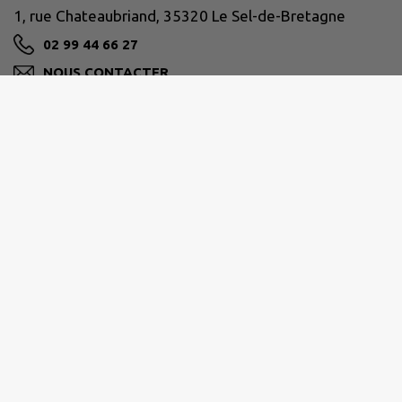
1, rue Chateaubriand, 35320 Le Sel-de-Bretagne
02 99 44 66 27
NOUS CONTACTER
M'Y RENDRE
www.leseldebretagne.bzh
BRETAGNE PORTE DE LOIRE
2 allée de l'Ille, 35470 Bain-de-Bretagne
02 99 43 70 80