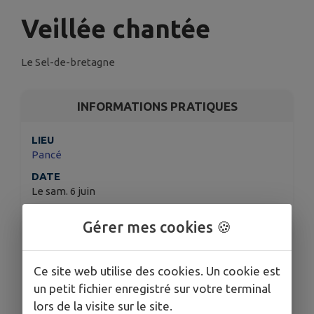
Veillée chantée
Le Sel-de-bretagne
INFORMATIONS PRATIQUES
LIEU
Pancé
DATE
Le sam. 6 juin
HORAIRES
Gérer mes cookies 🍪
A partir de 20h30
TARIFS
Gratuit
Ce site web utilise des cookies. Un cookie est
ORGANISÉ PAR
un petit fichier enregistré sur votre terminal
Ecole de musique - Les menhirs
lors de la visite sur le site.