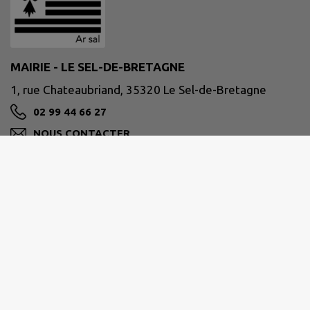
MAIRIE - LE SEL-DE-BRETAGNE
1, rue Chateaubriand, 35320 Le Sel-de-Bretagne
02 99 44 66 27
NOUS CONTACTER
M'Y RENDRE
www.leseldebretagne.bzh