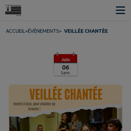
Contenu
Menu
Recherche
Pied de page
ACCUEIL
>
ÉVÉNEMENTS
>
VEILLÉE CHANTÉE
Juin
06
Sam.