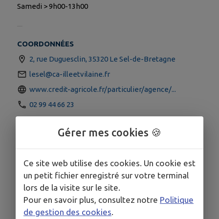
Samedi > 9h00-13h00
COORDONNÉES
2, rue Duguesclin, 35320 Le Sel-de-Bretagne
lesel@ca-illeetvilaine.fr
www.credit-agricole.fr/particulier/agence/...
02 99 44 66 23
SITE INTERNET
Gérer mes cookies 🍪
Ce site web utilise des cookies. Un cookie est
un petit fichier enregistré sur votre terminal
lors de la visite sur le site.
Pour en savoir plus, consultez notre
Politique
de gestion des cookies
.