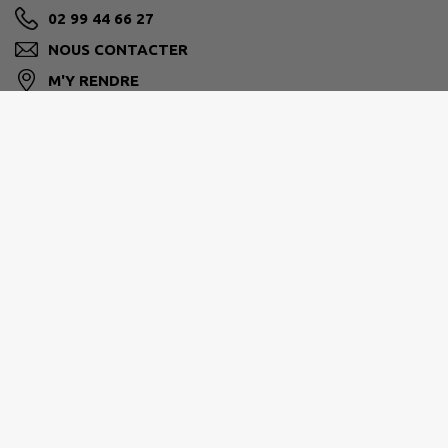
02 99 44 66 27
NOUS CONTACTER
M'Y RENDRE
www.leseldebretagne.bzh
BRETAGNE PORTE DE LOIRE
2 allée de l'Ille, 35470 Bain-de-Bretagne
02 99 43 70 80
accueil@bretagneportedeloire.fr