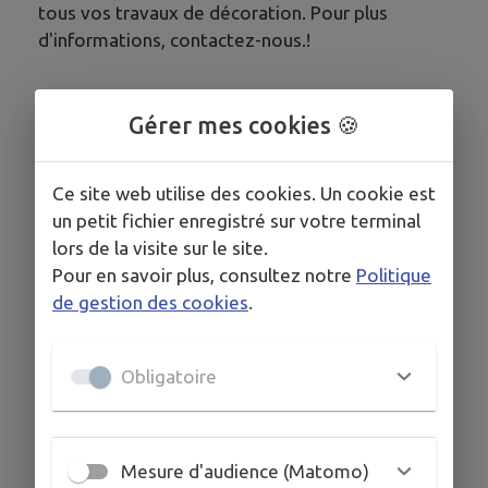
tous vos travaux de décoration. Pour plus
d'informations, contactez-nous.!
Gérer mes cookies 🍪
HORAIRES
Ce site web utilise des cookies. Un cookie est
du lundi au vendredi > 8h00 12h00 13h30 19h00
un petit fichier enregistré sur votre terminal
lors de la visite sur le site.
Pour en savoir plus, consultez notre
Politique
COORDONNÉES
de gestion des cookies
.
9 Bellevue, 35320 Le Sel-de-Bretagne
ambiance-color.fr/
Obligatoire
06 85 82 10 70
SITE INTERNET
Mesure d'audience (Matomo)