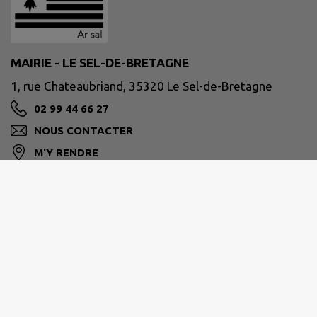
MAIRIE - LE SEL-DE-BRETAGNE
1, rue Chateaubriand, 35320 Le Sel-de-Bretagne
02 99 44 66 27
NOUS CONTACTER
M'Y RENDRE
www.leseldebretagne.bzh