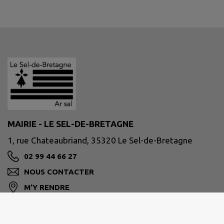
MAIRIE - LE SEL-DE-BRETAGNE
1, rue Chateaubriand, 35320 Le Sel-de-Bretagne
02 99 44 66 27
NOUS CONTACTER
M'Y RENDRE
www.leseldebretagne.bzh