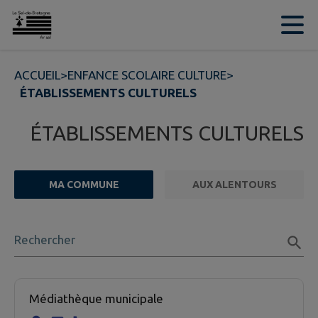
Contenu
Menu
Recherche
Pied de page
ACCUEIL
>
ENFANCE SCOLAIRE CULTURE
>
ÉTABLISSEMENTS CULTURELS
ÉTABLISSEMENTS CULTURELS
MA COMMUNE
AUX ALENTOURS
FILTRE ACTIF
Rechercher
2 établissement culturel trouvées.
Médiathèque municipale