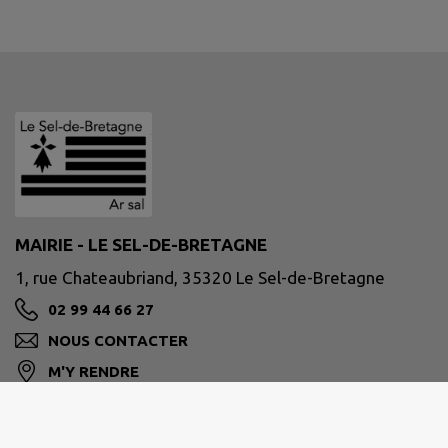
MAIRIE - LE SEL-DE-BRETAGNE
1, rue Chateaubriand, 35320 Le Sel-de-Bretagne
02 99 44 66 27
NOUS CONTACTER
M'Y RENDRE
www.leseldebretagne.bzh