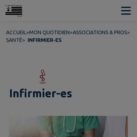
Contenu
Menu
Recherche
Pied de page
ACCUEIL
>
MON QUOTIDIEN
>
ASSOCIATIONS & PROS
>
SANTÉ
>
INFIRMIER-ES
Infirmier-es