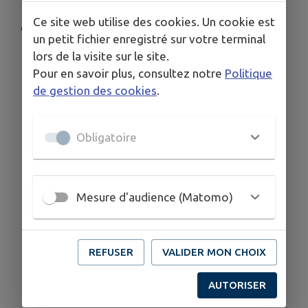
Ce site web utilise des cookies. Un cookie est
COORDONNÉES
un petit fichier enregistré sur votre terminal
1 Impasse Anna Jolivel (à coté de l'EHPAD), 35320 Le
lors de la visite sur le site.
Sel-de-Bretagne
Pour en savoir plus, consultez notre
Politique
02 99 44 79 46
de gestion des cookies
.
Obligatoire
Mesure d'audience (Matomo)
REFUSER
VALIDER MON CHOIX
AUTORISER