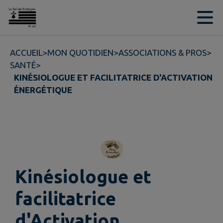
Contenu
Menu
Recherche
Pied de page
ACCUEIL
>
MON QUOTIDIEN
>
ASSOCIATIONS & PROS
>
SANTÉ
>
KINÉSIOLOGUE ET FACILITATRICE D'ACTIVATION
ÉNERGÉTIQUE
Kinésiologue et
facilitatrice
d'Activation