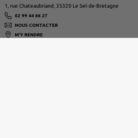
1, rue Chateaubriand, 35320 Le Sel-de-Bretagne
02 99 44 66 27
NOUS CONTACTER
M'Y RENDRE
www.leseldebretagne.bzh
BRETAGNE PORTE DE LOIRE
2 allée de l'Ille, 35470 Bain-de-Bretagne
02 99 43 70 80