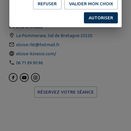
REFUSER
VALIDER MON CHOIX
AUTORISER
COORDONNÉES
La Pommeraie, Sel de Bretagne 35320
eloise.rbt@hotmail.fr
eloise-kinesio.com/
06 71 89 90 96
RÉSERVEZ VOTRE SÉANCE